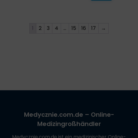
1
2
3
4
…
15
16
17
→
Medycznie.com.de
– Online-
Medizingroßhändler
Medycznie.com.de
ist ein medizinischer Online-