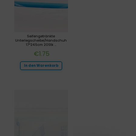
Seifengetränkte
Unterlegscheibe/Handschuh
17*24.5cm 20Stk ...
€
1.75
In den Warenkorb