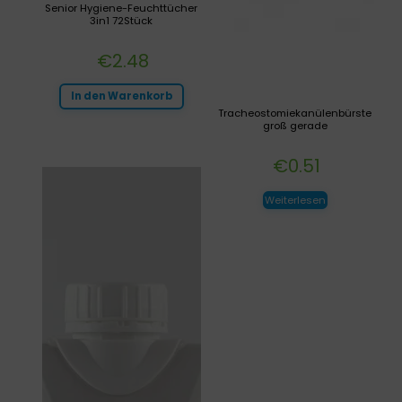
Senior Hygiene-Feuchttücher
3in1 72Stück
€
2.48
In den Warenkorb
Tracheostomiekanülenbürste
groß gerade
€
0.51
Weiterlesen