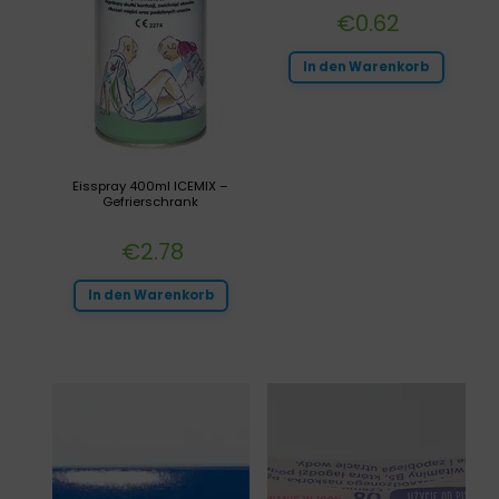
€
0.62
In den Warenkorb
Eisspray 400ml ICEMIX –
Gefrierschrank
€
2.78
In den Warenkorb