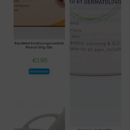
RecoMed Ernährungscocktail
Pfirsich 65g 1Stk.
€
1.95
Weiterlesen