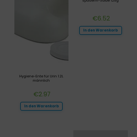
Epaderm-Salbe 125g
€
6.52
In den Warenkorb
Hygiene-Ente für Urin 1.2L
männlich
€
2.97
In den Warenkorb