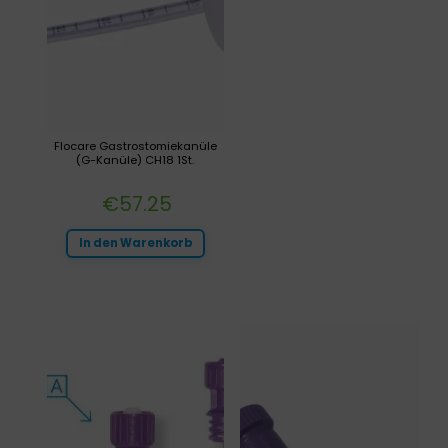
Flocare Gastrostomiekanüle
(G-Kanüle) CH18 1St.
€
57.25
In den Warenkorb