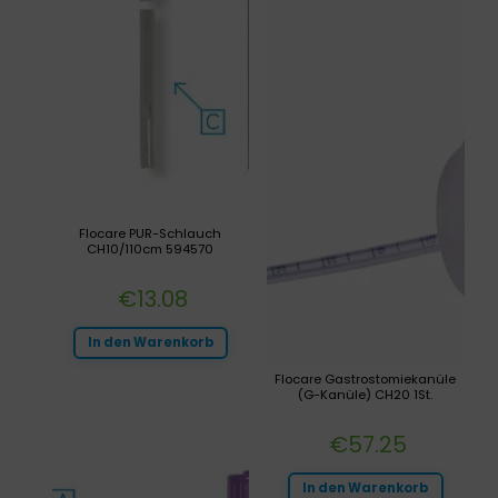
Flocare PUR-Schlauch
CH10/110cm 594570
€
13.08
In den Warenkorb
Flocare Gastrostomiekanüle
(G-Kanüle) CH20 1St.
€
57.25
In den Warenkorb