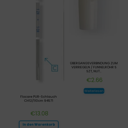
ÜBERGANGSVERBINDUNG ZUM
VERRIEGELN / FUNNELRÖHR 5
SZT, NUT...
€
2.66
Weiterlesen
Flocare PUR-Schlauch
CH12/110cm 94571
€
13.08
In den Warenkorb