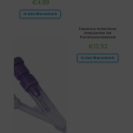
€
4.89
In den Warenkorb
Fresenius Ambix Nova
Ambulantes Set
Transfusionsbesteck
€
12.52
In den Warenkorb