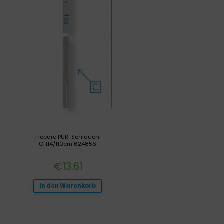
Flocare PUR-Schlauch
CH14/110cm 624856
€
13.61
In den Warenkorb