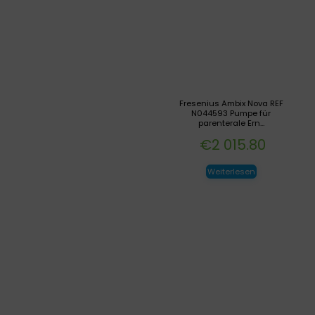
Fresenius Ambix Nova REF
N044593 Pumpe für
parenterale Ern...
€
2 015.80
Weiterlesen