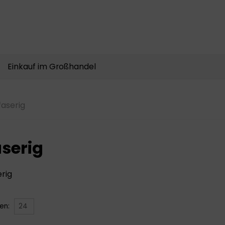
Produkte
suchen
Einkauf im Großhandel
faserig
aserig
erig
gen: