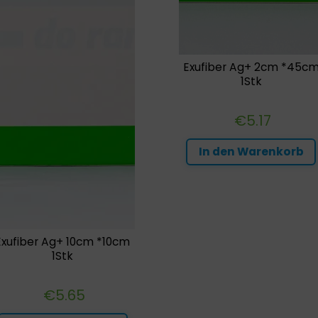
Exufiber Ag+ 2cm *45c
1Stk
€
5.17
In den Warenkorb
Exufiber Ag+ 10cm *10cm
1Stk
€
5.65