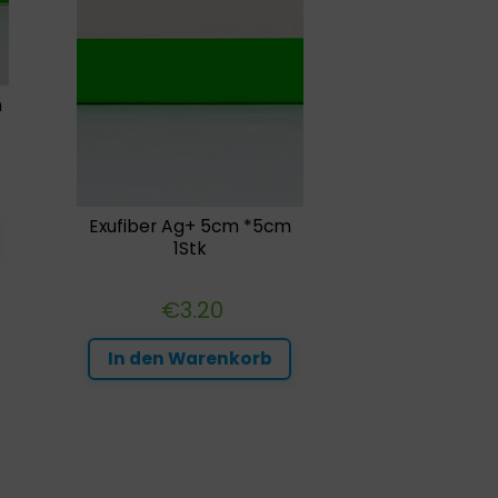
m
Exufiber Ag+ 5cm *5cm
1Stk
€
3.20
In den Warenkorb