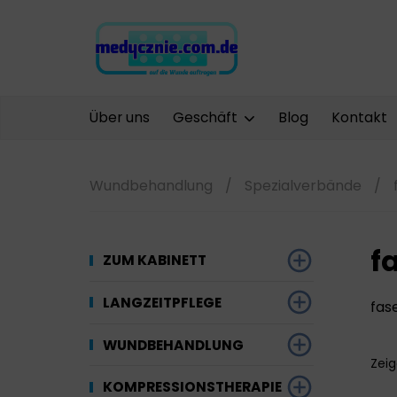
Über uns
Geschäft
Blog
Kontakt
Wundbehandlung
/
Spezialverbände
/
f
ZUM KABINETT
Desinfektion
LANGZEITPFLEGE
fas
Werkzeuge und
Gynäkologie
Saugfähige
WUNDBEHANDLUNG
Ausrüstung
Materialien
Zei
Kompressionstherapie
Kompressionstherapie
KOMPRESSIONSTHERAPIE