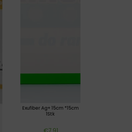
Exufiber Ag+ 15cm *15cm
1Stk
€
7.91