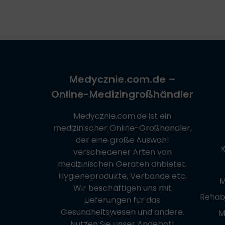
Einlage
(Sticken/Drucken)
DIET-PULVER
faserig
Hydraulische Aufzüge
SCHRÄNKE, TISCHE
Produkte im Angebot
Papiere für
Dysphagie
Ultraschall, EKG,
sehr saugfähig
Trainingsgeräte
Gele
Onkologie
mit Manukahonig
Patches
Wundheilung
Medycznie.com.de
–
mit Aktivkohle
Online-Medizingroßhändler
Unterlagen,
Unterstützende
Servietten
mit Silber
Ausrüstung
Medycznie.com.de
ist ein
medizinischer Online-Großhändler,
Behälter
Gele, Pasten für
der eine große Auswahl
Wunden
verschiedener Arten von
Verbandnetze
medizinischen Geräten anbietet.
ANDERE
Hygieneprodukte, Verbände etc.
Spritzen
M
Wir beschäftigen uns mit
Rehabi
Lieferungen für das
Reinigungsprodukte
Gesundheitswesen und andere.
M
Nutzen Sie unser Angebot!