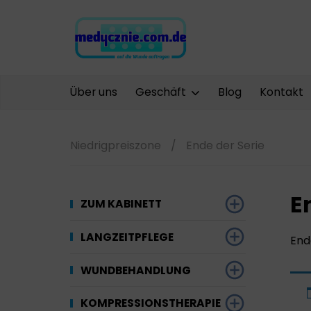
Über uns
Geschäft
Blog
Kontakt
Niedrigpreiszone
/
Ende der Serie
E
ZUM KABINETT
Desinfektion
LANGZEITPFLEGE
End
Werkzeuge und
Gynäkologie
Saugfähige
WUNDBEHANDLUNG
Ausrüstung
Materialien
Kompressionstherapie
Kompressionstherapie
KOMPRESSIONSTHERAPIE