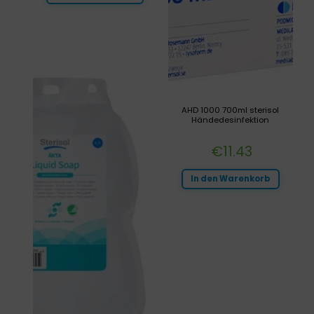
AHD 1000 700ml sterisol
Händedesinfektion
€
11.43
In den Warenkorb