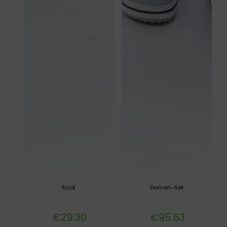
Rock
Damen-Set
€
29.30
€
95.63