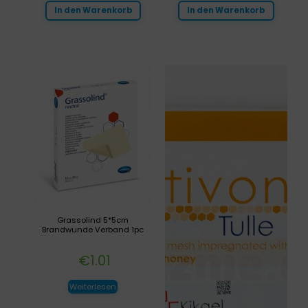
In den Warenkorb
In den Warenkorb
Grassolind 5*5cm
Brandwunde Verband 1pc
€
1.01
Weiterlesen