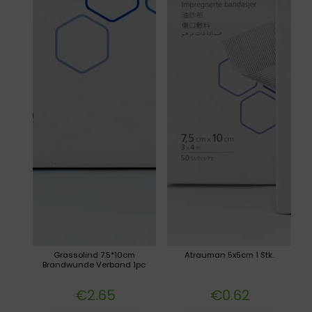
Grassolind 7.5*10cm
Atrauman 5x5cm 1 Stk.
Brandwunde Verband 1pc
€
2.65
€
0.62