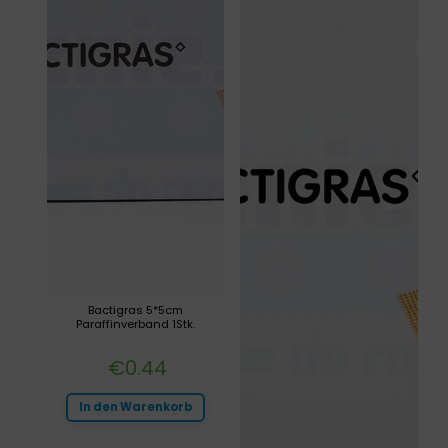
Bactigras 5*5cm
Paraffinverband 1Stk.
€
0.44
In den Warenkorb