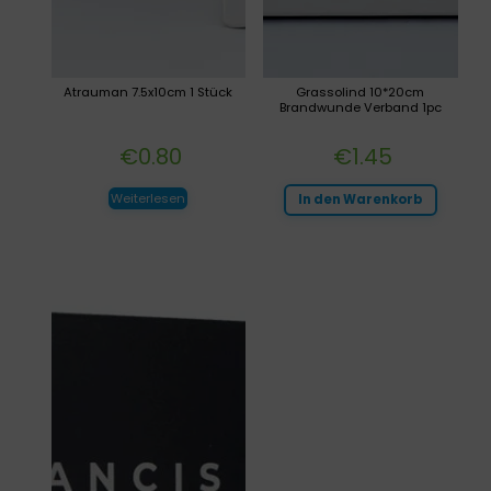
Atrauman 7.5x10cm 1 Stück
Grassolind 10*20cm
Brandwunde Verband 1pc
€
0.80
€
1.45
Weiterlesen
In den Warenkorb