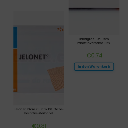
Bactigras 10*10cm
Paraffinverband 1Stk.
€
0.74
In den Warenkorb
Jelonet 10cm x 10cm 1St. Gaze-
Paraffin-Verband
€
0.81