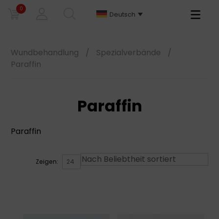
0
Primary
Deutsch
Menu
Wundbehandlung
/
Spezialverbände
/
Paraffin
Paraffin
Paraffin
Zeigen: