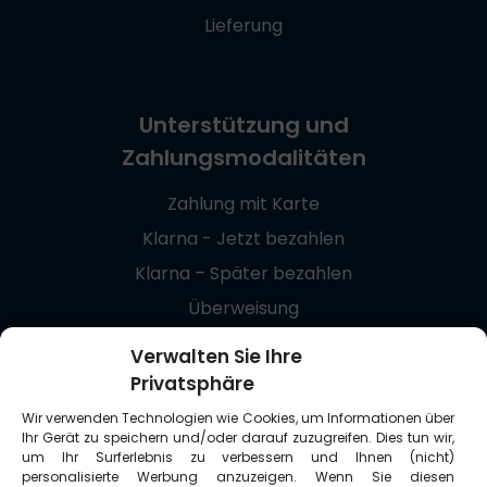
Lieferung
Unterstützung und
Zahlungsmodalitäten
Zahlung mit Karte
Klarna - Jetzt bezahlen
Klarna – Später bezahlen
Überweisung
Giropay
Verwalten Sie Ihre
Privatsphäre
+48 537 869 373
Wir verwenden Technologien wie Cookies, um Informationen über
bestellung@medycznie.com.de
Ihr Gerät zu speichern und/oder darauf zuzugreifen. Dies tun wir,
um Ihr Surferlebnis zu verbessern und Ihnen (nicht)
ul. Biecka 8/1
personalisierte Werbung anzuzeigen. Wenn Sie diesen