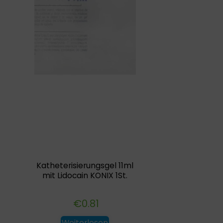
Katheterisierungsgel 11ml
mit Lidocain KONIX 1St.
€
0.81
Weiterlesen