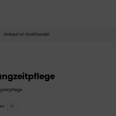
Produkte
suchen
Einkauf im Großhandel
angzeitpflege
gzeitpflege
gen: