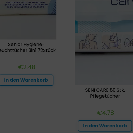
Senior Hygiene-
euchttücher 3in1 72Stück
€
2.48
In den Warenkorb
SENI CARE 80 Stk.
Pflegetücher
€
4.78
In den Warenkorb