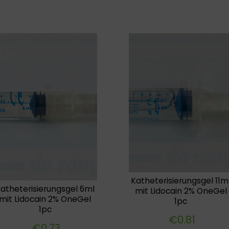
Katheterisierungsgel 11m
atheterisierungsgel 6ml
mit Lidocain 2% OneGel
mit Lidocain 2% OneGel
1pc
1pc
€
0.81
€
0.73