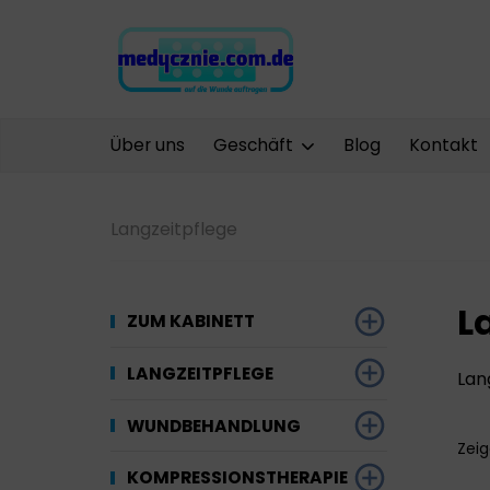
Über uns
Geschäft
Blog
Kontakt
Langzeitpflege
L
ZUM KABINETT
Desinfektion
LANGZEITPFLEGE
Lan
Werkzeuge und
Gynäkologie
Saugfähige
WUNDBEHANDLUNG
Ausrüstung
Materialien
Zei
Kompressionstherapie
Kompressionstherapie
KOMPRESSIONSTHERAPIE