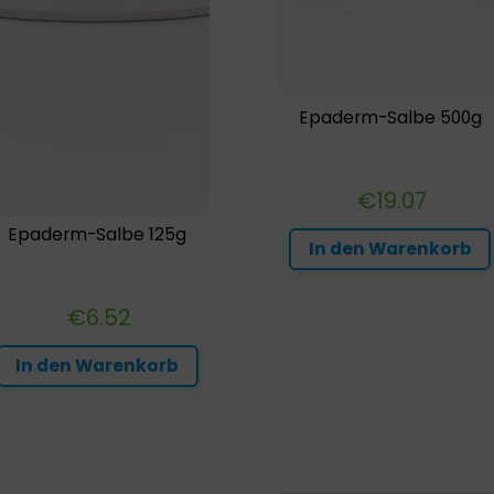
Epaderm-Salbe 500g
€
19.07
Epaderm-Salbe 125g
In den Warenkorb
€
6.52
In den Warenkorb