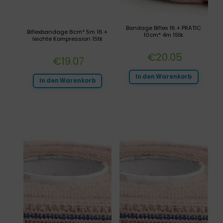
Bandage Biflex 16 + PRATIC
Biflexbandage 8cm* 5m 16 +
10cm* 4m 1Stk.
leichte Kompression 1Stk
€
20.05
€
19.07
In den Warenkorb
In den Warenkorb