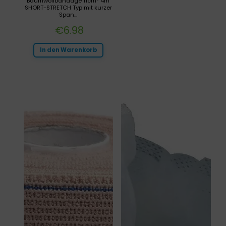
Baumwollbandage 11cm* 4m
SHORT-STRETCH Typ mit kurzer
Span...
€
6.98
In den Warenkorb