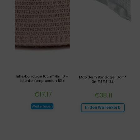
Biflexbandage 10cm* 4m 16 +
Mobiderm Bandage 10cm*
leichte Kompression 1Stk
3m/15/15 1St.
€
17.17
€
38.11
Weiterlesen
In den Warenkorb