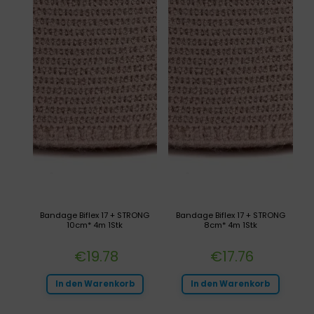
Bandage Biflex 17 + STRONG
Bandage Biflex 17 + STRONG
10cm* 4m 1Stk
8cm* 4m 1Stk
€
19.78
€
17.76
In den Warenkorb
In den Warenkorb