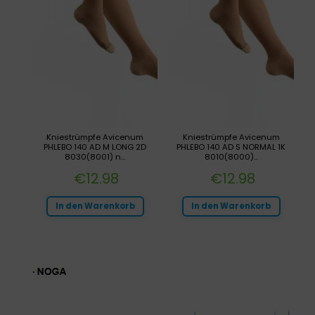
Kniestrümpfe Avicenum
Kniestrümpfe Avicenum
PHLEBO 140 AD M LONG 2D
PHLEBO 140 AD S NORMAL 1K
8030(8001) n...
8010(8000)...
€
12.98
€
12.98
In den Warenkorb
In den Warenkorb