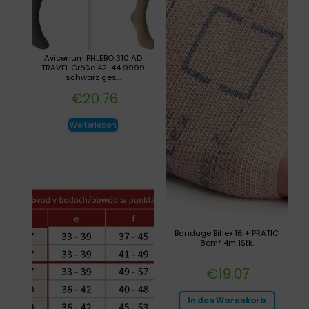
Avicenum PHLEBO 310 AD
TRAVEL Größe 42-44 9999
schwarz ges...
€
20.76
Weiterlesen
Bandage Biflex 16 + PRATIC
8cm* 4m 1Stk.
€
19.07
In den Warenkorb