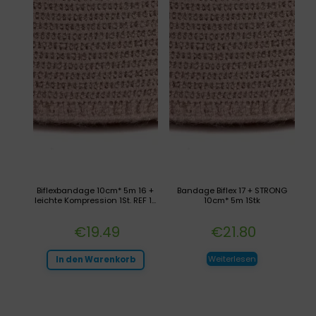
Biflexbandage 10cm* 5m 16 +
Bandage Biflex 17 + STRONG
leichte Kompression 1St. REF 1...
10cm* 5m 1Stk
€
19.49
€
21.80
Weiterlesen
In den Warenkorb