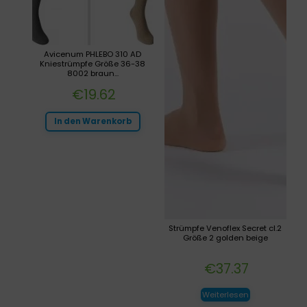
Avicenum PHLEBO 310 AD
Kniestrümpfe Größe 36-38
8002 braun...
€
19.62
In den Warenkorb
Strümpfe Venoflex Secret cl.2
Größe 2 golden beige
€
37.37
Weiterlesen