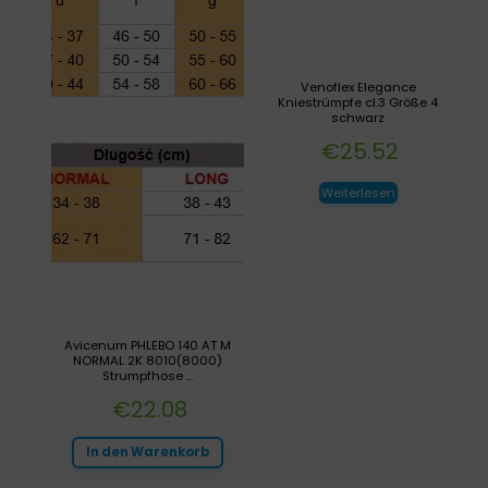
Venoflex Elegance
Kniestrümpfe cl.3 Größe 4
schwarz
€
25.52
Weiterlesen
Avicenum PHLEBO 140 AT M
NORMAL 2K 8010(8000)
Strumpfhose ...
€
22.08
In den Warenkorb