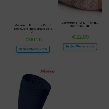
Bandage Biflex 17 + PRATIC
Mobiderm Bandage 10cm*
10cm* 4m 1Stk.
3m/10/5×5 1pc kleine Blöcke
RE...
€
22.89
€
60.26
In den Warenkorb
In den Warenkorb