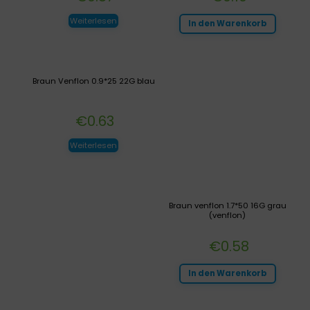
Weiterlesen
In den Warenkorb
Braun Venflon 0.9*25 22G blau
€
0.63
Weiterlesen
Braun venflon 1.7*50 16G grau
(venflon)
€
0.58
In den Warenkorb