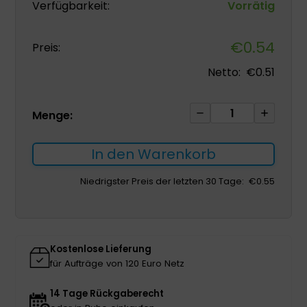
Verfügbarkeit:
Vorrätig
€
0.54
Preis:
Netto:
€
0.51
Anschluss
Menge:
für
Schläuche,
In den Warenkorb
Schnüffelgeräte,
Sauerstoffverlän
Niedrigster Preis der letzten 30 Tage:
€
0.55
Menge
Kostenlose Lieferung
für Aufträge von 120 Euro Netz
14 Tage Rückgaberecht