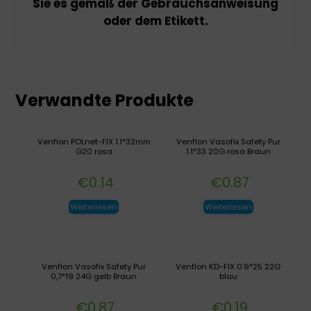
Sie es gemäß der Gebrauchsanweisung
oder dem Etikett.
Verwandte Produkte
Venflon POLnet-FIX 1.1*32mm
Venflon Vasofix Safety Pur
G20 rosa
1.1*33 20G rosa Braun
€
0.14
€
0.87
Weiterlesen
Weiterlesen
Venflon Vasofix Safety Pur
Venflon KD-FIX 0.9*25 22G
0,7*19 24G gelb Braun
blau
€
0.87
€
0.19