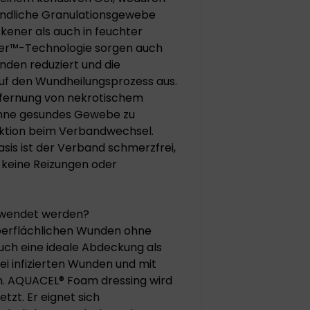
findliche Granulationsgewebe
ckener als auch in feuchter
iber™-Technologie sorgen auch
nden reduziert und die
 auf den Wundheilungsprozess aus.
fernung von nekrotischem
ohne gesundes Gewebe zu
fektion beim Verbandwechsel.
sis ist der Verband schmerzfrei,
n keine Reizungen oder
rwendet werden?
berflächlichen Wunden ohne
uch eine ideale Abdeckung als
 infizierten Wunden und mit
n. AQUACEL® Foam dressing wird
zt. Er eignet sich