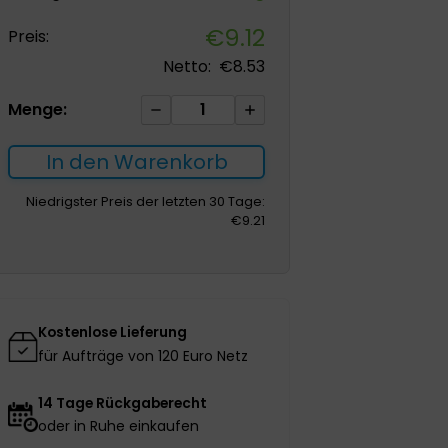
€
9.12
Preis:
Netto:
€
8.53
Aquacel
Menge:
Schaumstoff-
Kleber
In den Warenkorb
15*15cm
mehrschichtiger
Niedrigster Preis der letzten 30 Tage:
€
9.21
Schaumstoffverband
1St.
Menge
Kostenlose Lieferung
für Aufträge von 120 Euro Netz
14 Tage Rückgaberecht
oder in Ruhe einkaufen