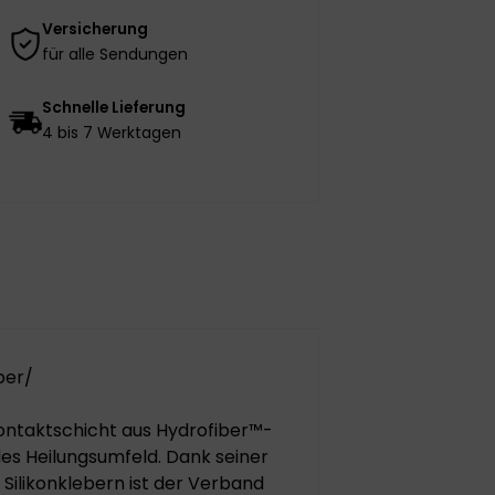
Versicherung
für alle Sendungen
Schnelle Lieferung
4 bis 7 Werktagen
ber/
ontaktschicht aus Hydrofiber™-
les Heilungsumfeld. Dank seiner
ilikonklebern ist der Verband