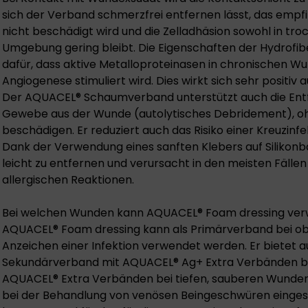
sich der Verband schmerzfrei entfernen lässt, das emp
nicht beschädigt wird und die Zelladhäsion sowohl in tro
Umgebung gering bleibt. Die Eigenschaften der Hydrof
dafür, dass aktive Metalloproteinasen in chronischen Wu
Angiogenese stimuliert wird. Dies wirkt sich sehr positiv
Der AQUACEL® Schaumverband unterstützt auch die Ent
Gewebe aus der Wunde (autolytisches Debridement), 
beschädigen. Er reduziert auch das Risiko einer Kreuzin
Dank der Verwendung eines sanften Klebers auf Silikonba
leicht zu entfernen und verursacht in den meisten Fälle
allergischen Reaktionen.
Bei welchen Wunden kann AQUACEL® Foam dressing ve
AQUACEL® Foam dressing kann als Primärverband bei o
Anzeichen einer Infektion verwendet werden. Er bietet a
Sekundärverband mit AQUACEL® Ag+ Extra Verbänden bei
AQUACEL® Extra Verbänden bei tiefen, sauberen Wunde
bei der Behandlung von venösen Beingeschwüren eingeset