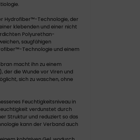
iologie.
r Hydrofiber™-Technologie, der
n einer klebenden und einer nicht
erdichten Polyurethan-
weichen, saugfähigen
rofiber™-Technologie und einem
mbran macht ihn zu einem
, der die Wunde vor Viren und
öglicht, sich zu waschen, ohne
ssenes Feuchtigkeitsniveau in
uchtigkeit verdunstet durch
ner Struktur und reduziert so das
hnologie kann der Verband auch
u einem kohäsiven Gel, wodurch