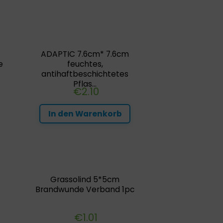
ADAPTIC 7.6cm* 7.6cm
e
feuchtes,
antihaftbeschichtetes
Pflas...
€
2.10
In den Warenkorb
Grassolind 5*5cm
Brandwunde Verband 1pc
€
1.01