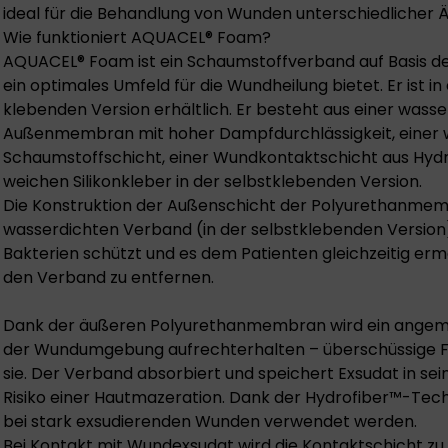
ideal für die Behandlung von Wunden unterschiedlicher Ät
Wie funktioniert AQUACEL® Foam?
AQUACEL® Foam ist ein Schaumstoffverband auf Basis de
ein optimales Umfeld für die Wundheilung bietet. Er ist i
klebenden Version erhältlich. Er besteht aus einer wass
Außenmembran mit hoher Dampfdurchlässigkeit, einer 
Schaumstoffschicht, einer Wundkontaktschicht aus Hyd
weichen Silikonkleber in der selbstklebenden Version.
Die Konstruktion der Außenschicht der Polyurethanme
wasserdichten Verband (in der selbstklebenden Version)
Bakterien schützt und es dem Patienten gleichzeitig erm
den Verband zu entfernen.
Dank der äußeren Polyurethanmembran wird ein angeme
der Wundumgebung aufrechterhalten – überschüssige Fe
sie. Der Verband absorbiert und speichert Exsudat in sei
Risiko einer Hautmazeration. Dank der Hydrofiber™-Tec
bei stark exsudierenden Wunden verwendet werden.
Bei Kontakt mit Wundexsudat wird die Kontaktschicht z