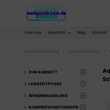
Über uns
Geschäft
Blog
Kontakt
Wundbehandlung
/
Spezialverbände
/
Aq
ZUM KABINETT
Sc
Desinfektion
LANGZEITPFLEGE
Werkzeuge und
Gynäkologie
Saugfähige
WUNDBEHANDLUNG
Ausrüstung
Materialien
Kompressionstherapie
Kompressionstherapie
KOMPRESSIONSTHERAPIE