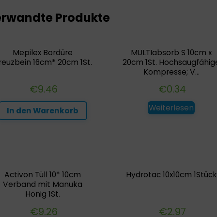
rwandte Produkte
Mepilex Bordüre
MULTIabsorb S 10cm x
reuzbein 16cm* 20cm 1St.
20cm 1St. Hochsaugfähig
Kompresse; V...
€
9.46
€
0.34
Weiterlesen
In den Warenkorb
Activon Tüll 10* 10cm
Hydrotac 10x10cm 1Stück
Verband mit Manuka
Honig 1St.
€
9.26
€
2.97