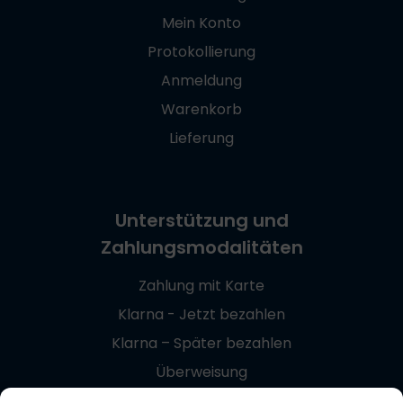
Mein Konto
Protokollierung
Anmeldung
Warenkorb
Lieferung
Unterstützung und
Zahlungsmodalitäten
Zahlung mit Karte
Klarna - Jetzt bezahlen
Klarna – Später bezahlen
Überweisung
Giropay