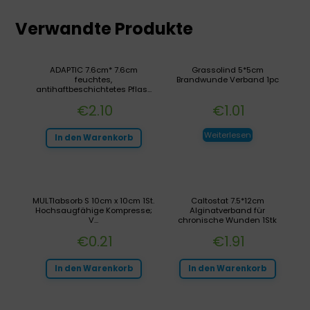
Verwandte Produkte
ADAPTIC 7.6cm* 7.6cm
Grassolind 5*5cm
feuchtes,
Brandwunde Verband 1pc
antihaftbeschichtetes Pflas...
€
2.10
€
1.01
Weiterlesen
In den Warenkorb
MULTIabsorb S 10cm x 10cm 1St.
Caltostat 7.5*12cm
Hochsaugfähige Kompresse;
Alginatverband für
V...
chronische Wunden 1Stk
€
0.21
€
1.91
In den Warenkorb
In den Warenkorb