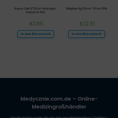
Aqua-Gel 6*12cm Hydrogel-
Mepilex Ag 10cm* 10cm 1Stk
Verband 1Stk.
€
1.85
€
12.51
In den Warenkorb
In den Warenkorb
Medycznie.com.de
– Online-
Medizingroßhändler
Medycznie.com.de
ist ein medizinischer Online-