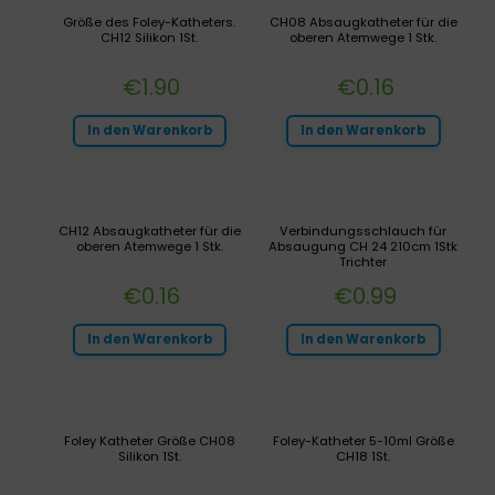
Größe des Foley-Katheters.
CH08 Absaugkatheter für die
CH12 Silikon 1St.
oberen Atemwege 1 Stk.
€
1.90
€
0.16
In den Warenkorb
In den Warenkorb
CH12 Absaugkatheter für die
Verbindungsschlauch für
oberen Atemwege 1 Stk.
Absaugung CH 24 210cm 1Stk
Trichter
€
0.16
€
0.99
In den Warenkorb
In den Warenkorb
Foley Katheter Größe CH08
Foley-Katheter 5-10ml Größe
Silikon 1St.
CH18 1St.