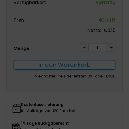
Verfügbarkeit:
Vorrätig
€
0.16
Preis:
Netto:
€
0.15
CH14
Menge:
Absaugkatheter
für
In den Warenkorb
die
oberen
Niedrigster Preis der letzten 30 Tage:
€
0.16
Atemwege
1
Stk.
Menge
Kostenlose Lieferung
für Aufträge von 120 Euro Netz
14 Tage Rückgaberecht