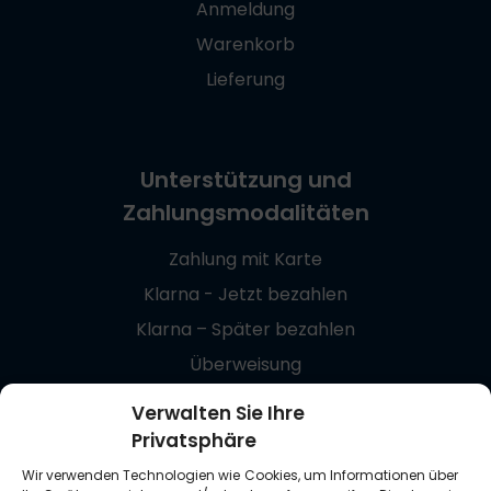
Anmeldung
Warenkorb
Lieferung
Unterstützung und
Zahlungsmodalitäten
Zahlung mit Karte
Klarna - Jetzt bezahlen
Klarna – Später bezahlen
Überweisung
Giropay
Verwalten Sie Ihre
Privatsphäre
+48 537 869 373
Wir verwenden Technologien wie Cookies, um Informationen über