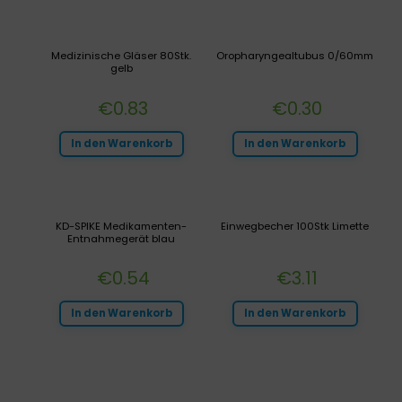
Medizinische Gläser 80Stk.
Oropharyngealtubus 0/60mm
gelb
€
0.83
€
0.30
In den Warenkorb
In den Warenkorb
KD-SPIKE Medikamenten-
Einwegbecher 100Stk Limette
Entnahmegerät blau
€
0.54
€
3.11
In den Warenkorb
In den Warenkorb