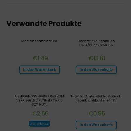
Verwandte Produkte
Medizinschneider 1St.
Flocare PUR-Schlauch
CH14/110cm 624856
€
1.49
€
13.61
In den Warenkorb
In den Warenkorb
ÜBERGANGSVERBINDUNG ZUM
Filter für Ambu elektrostatisch
VERRIEGELN / FUNNELRÖHR 5
(steril) antibakteriell 1St.
SZT, NUT...
€
2.66
€
0.95
Weiterlesen
In den Warenkorb