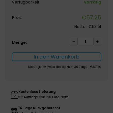
Verfügbarkeit:
Vorrätig
€
57.25
Preis:
Netto:
€
53.51
Flocare
Menge:
Gastrostomiekan
(G-
In den Warenkorb
Kanüle)
CH18
Niedrigster Preis der letzten 30 Tage:
€
57.79
1St.
Menge
Kostenlose Lieferung
für Aufträge von 120 Euro Netz
14 Tage Rückgaberecht