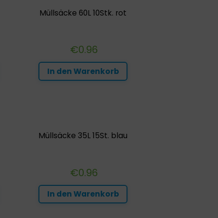
Müllsäcke 60L 10Stk. rot
€
0.96
In den Warenkorb
Müllsäcke 35L 15St. blau
€
0.96
In den Warenkorb