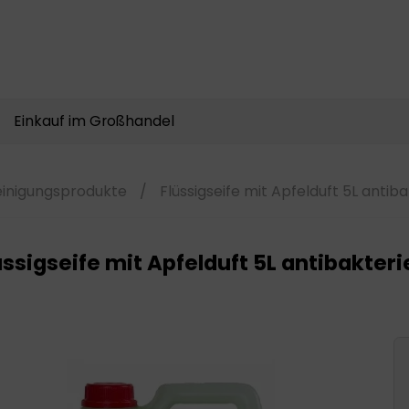
Produkte
suchen
Einkauf im Großhandel
einigungsprodukte
/
Flüssigseife mit Apfelduft 5L antiba
üssigseife mit Apfelduft 5L antibakterie