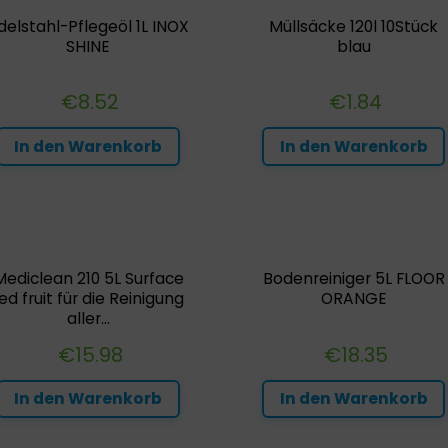
delstahl-Pflegeöl 1L INOX
Müllsäcke 120l 10Stück
SHINE
blau
€
8.52
€
1.84
In den Warenkorb
In den Warenkorb
Mediclean 210 5L Surface
Bodenreiniger 5L FLOOR
ed fruit für die Reinigung
ORANGE
aller...
€
15.98
€
18.35
In den Warenkorb
In den Warenkorb