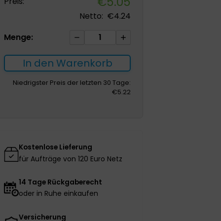
€
5.05
Preis:
Netto:
€
4.24
Flüssigseife
Menge:
mit
Apfelduft
In den Warenkorb
5L
antibakteriell
Niedrigster Preis der letzten 30 Tage:
€
5.22
Menge
Kostenlose Lieferung
für Aufträge von 120 Euro Netz
14 Tage Rückgaberecht
oder in Ruhe einkaufen
Versicherung