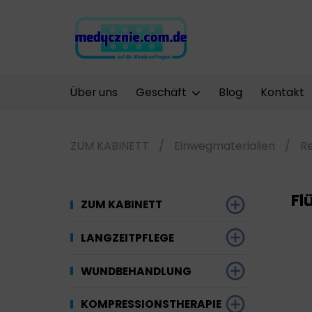
Über uns
Geschäft
Blog
Kontakt
ZUM KABINETT
/
Einwegmaterialien
/
R
Fl
ZUM KABINETT
Desinfektion
LANGZEITPFLEGE
Werkzeuge und
Gynäkologie
Saugfähige
WUNDBEHANDLUNG
Ausrüstung
Materialien
Kompressionstherapie
Kompressionstherapie
KOMPRESSIONSTHERAPIE