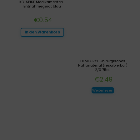
KD-SPIKE Medikamenten-
Entnahmegerät blau
€
0.54
In den Warenkorb
DEMECRYL Chirurgisches
Nahtmaterial (resorbierbar)
2/0 75c...
€
2.49
Weiterlesen