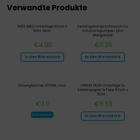
Verwandte Produkte
MIDI-MED Unterlage 50cm x
Verlängerungsschlauch für
50m Grün
Infusionspumpen 1,5m
Margomed
€
4.90
€
0.26
In den Warenkorb
In den Warenkorb
Einwegbecher 100Stk. rosa
UNIVEL PLUS Unterlage 2x
Seidenpapier 1x Folie 50cm x
50m ...
€
3.11
€
6.53
Weiterlesen
In den Warenkorb