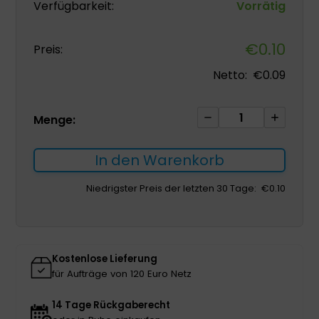
Verfügbarkeit:
Vorrätig
€
0.10
Preis:
Netto:
€
0.09
Chirurgischer
Menge:
Rasierer
mit
In den Warenkorb
einer
Klinge
Niedrigster Preis der letzten 30 Tage:
€
0.10
8%
1St.
Menge
Kostenlose Lieferung
für Aufträge von 120 Euro Netz
14 Tage Rückgaberecht