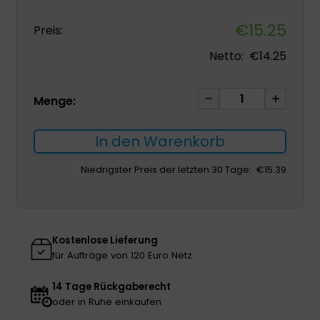
€
15.25
Preis:
Netto:
€
14.25
Granudacyn
Menge:
500
ml
In den Warenkorb
-
Wundspüllösung
Niedrigster Preis der letzten 30 Tage:
€
15.39
Menge
Kostenlose Lieferung
für Aufträge von 120 Euro Netz
14 Tage Rückgaberecht
oder in Ruhe einkaufen