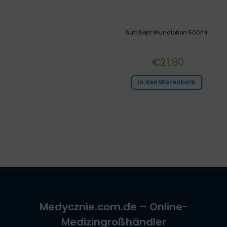
SutriSept Wundlotion 500ml
€
21.80
In den Warenkorb
Medycznie.com.de
– Online-
Medizingroßhändler