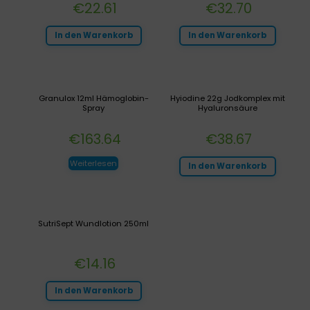
€
22.61
€
32.70
In den Warenkorb
In den Warenkorb
Granulox 12ml Hämoglobin-
Hyiodine 22g Jodkomplex mit
Spray
Hyaluronsäure
€
163.64
€
38.67
Weiterlesen
In den Warenkorb
SutriSept Wundlotion 250ml
€
14.16
In den Warenkorb