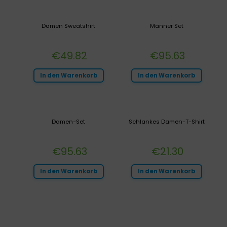
Damen Sweatshirt
Männer Set
€
49.82
€
95.63
In den Warenkorb
In den Warenkorb
Damen-Set
Schlankes Damen-T-Shirt
€
95.63
€
21.30
In den Warenkorb
In den Warenkorb