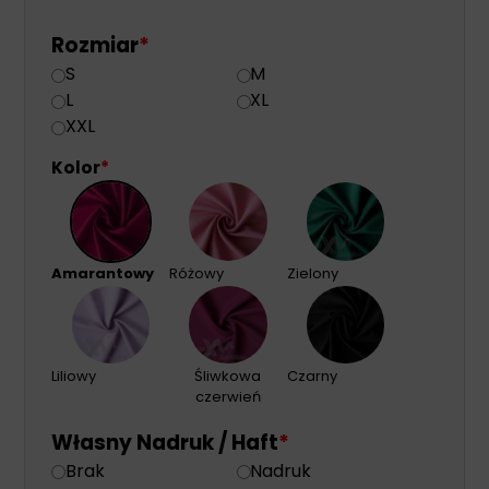
Rozmiar
*
S
M
L
XL
XXL
Kolor
*
Amarantowy
Różowy
Zielony
Liliowy
Śliwkowa
Czarny
czerwień
Własny Nadruk / Haft
*
Brak
Nadruk