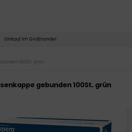
Produkte
suchen
Einkauf im Großhandel
unden 100St. grün
senkappe gebunden 100St. grün