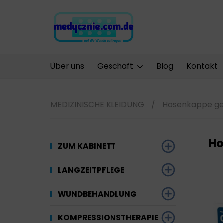
Über uns
Geschäft
Blog
Kontakt
MEDIZINISCHE KLEIDUNG
/
Hosenkappe geb
Ho
ZUM KABINETT
Desinfektion
LANGZEITPFLEGE
Werkzeuge und
Gynäkologie
Saugfähige
WUNDBEHANDLUNG
Ausrüstung
Materialien
Kompressionstherapie
Kompressionstherapie
KOMPRESSIONSTHERAPIE