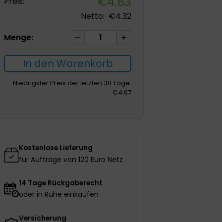
€
4.63
Preis:
Netto:
€
4.32
Hosenkappe
Menge:
gebunden
100St.
In den Warenkorb
grün
Menge
Niedrigster Preis der letzten 30 Tage:
€
4.67
Kostenlose Lieferung
für Aufträge von 120 Euro Netz
14 Tage Rückgaberecht
oder in Ruhe einkaufen
Versicherung