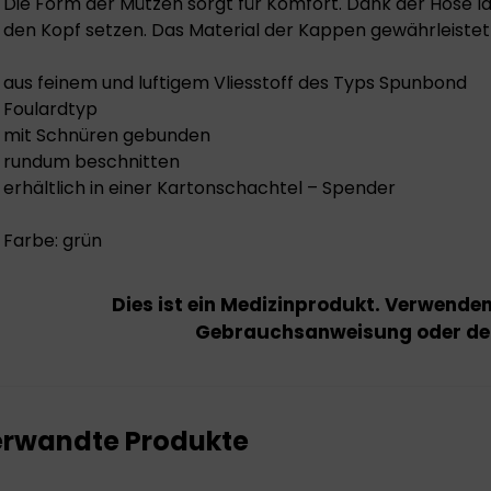
Die Form der Mützen sorgt für Komfort. Dank der Hose la
den Kopf setzen. Das Material der Kappen gewährleistet ei
aus feinem und luftigem Vliesstoff des Typs Spunbond
Foulardtyp
mit Schnüren gebunden
rundum beschnitten
erhältlich in einer Kartonschachtel – Spender
Farbe: grün
Dies ist ein Medizinprodukt. Verwende
Gebrauchsanweisung oder dem
rwandte Produkte