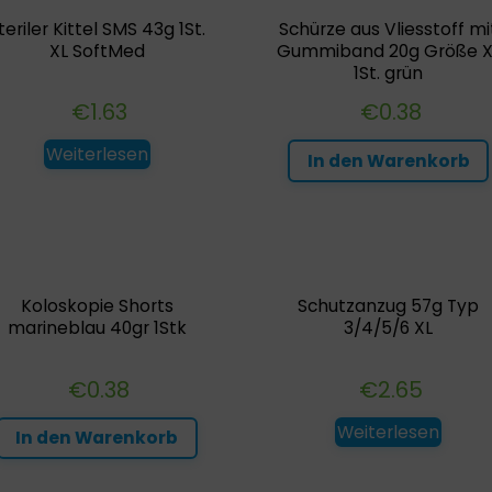
teriler Kittel SMS 43g 1St.
Schürze aus Vliesstoff mi
XL SoftMed
Gummiband 20g Größe X
1St. grün
€
1.63
€
0.38
Weiterlesen
In den Warenkorb
Koloskopie Shorts
Schutzanzug 57g Typ
marineblau 40gr 1Stk
3/4/5/6 XL
€
0.38
€
2.65
Weiterlesen
In den Warenkorb