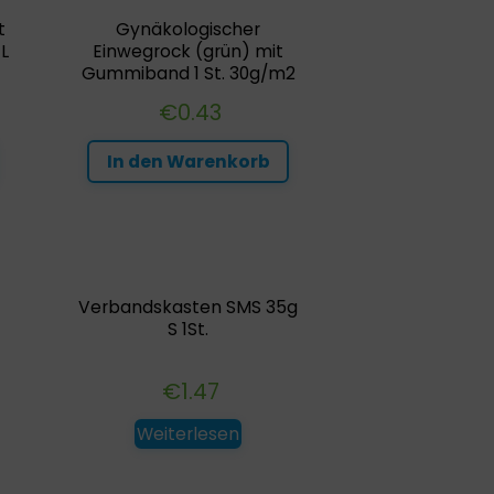
t
Gynäkologischer
L
Einwegrock (grün) mit
Gummiband 1 St. 30g/m2
€
0.43
In den Warenkorb
Verbandskasten SMS 35g
S 1St.
€
1.47
Weiterlesen