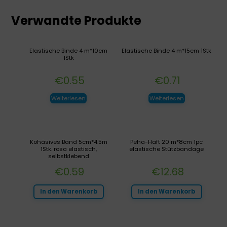
Verwandte Produkte
Elastische Binde 4 m*10cm
Elastische Binde 4 m*15cm 1Stk
1Stk
€
0.55
€
0.71
Weiterlesen
Weiterlesen
Kohäsives Band 5cm*4.5m
Peha-Haft 20 m*8cm 1pc
1Stk. rosa elastisch,
elastische Stützbandage
selbstklebend
€
0.59
€
12.68
In den Warenkorb
In den Warenkorb