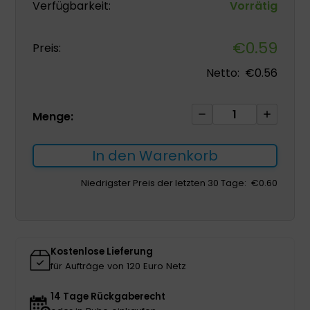
Verfügbarkeit:
Vorrätig
€
0.59
Preis:
Netto:
€
0.56
Kohäsives
Menge:
Band
5cm*4.5m
In den Warenkorb
1Stk.
blau
Niedrigster Preis der letzten 30 Tage:
€
0.60
elastisch,
selbstklebend
(Kopia)
Menge
Kostenlose Lieferung
für Aufträge von 120 Euro Netz
14 Tage Rückgaberecht