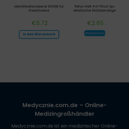
Identifikationsband 100Stk für
Peha-Haft 4 m*10cm 1pc
Erwachsene
elastische Stützbandage
€
5.72
€
2.65
Weiterlesen
In den Warenkorb
Medycznie.com.de
– Online-
Medizingroßhändler
Medycznie.com.de
ist ein medizinischer Online-