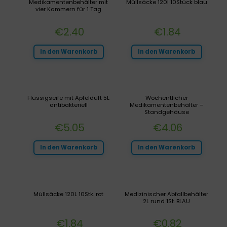
Medikamentenbehälter mit
Müllsäcke 120l 10Stück blau
vier Kammern für 1 Tag
€
2.40
€
1.84
In den Warenkorb
In den Warenkorb
Flüssigseife mit Apfelduft 5L
Wöchentlicher
antibakteriell
Medikamentenbehälter –
Standgehäuse
€
5.05
€
4.06
In den Warenkorb
In den Warenkorb
Müllsäcke 120L 10Stk. rot
Medizinischer Abfallbehälter
2L rund 1St. BLAU
€
1.84
€
0.82