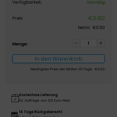
Verfügbarkeit:
Vorrätig
€
0.60
Preis:
Netto:
€
0.50
Medizinischer
Menge:
Abfallbehälter
0.7L
In den Warenkorb
rund
1St.
Niedrigster Preis der letzten 30 Tage:
€
0.62
Menge
Kostenlose Lieferung
für Aufträge von 120 Euro Netz
14 Tage Rückgaberecht