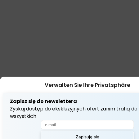
Verwalten Sie Ihre Privatsphäre
Wir verwenden Technologien wie Cookies, um Informationen über
speichern und/oder darauf zuzugreifen. Dies tun wir, um Ihr Su
verbessern und Ihnen (nicht) personalisierte Werbung anzuzeigen. W
Technologien zustimmen, können wir Daten wie Ihr Surfverhalten od
Kennungen auf dieser Website verarbeiten. Wenn Sie Ihre Zustimmung 
oder widerrufen, kann dies zu bestimmten Funktionen und Funktionalit
Alle akzeptieren