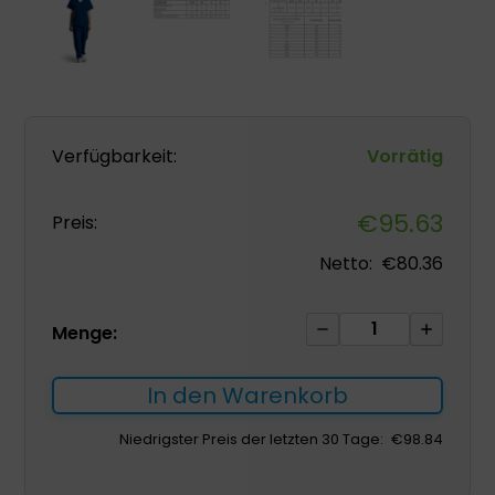
Verfügbarkeit:
Vorrätig
€
95.63
Preis:
Netto:
€
80.36
Medizinischer
Menge:
Kittel
GAIA
In den Warenkorb
Damen
navy
Niedrigster Preis der letzten 30 Tage:
€
98.84
blau
M