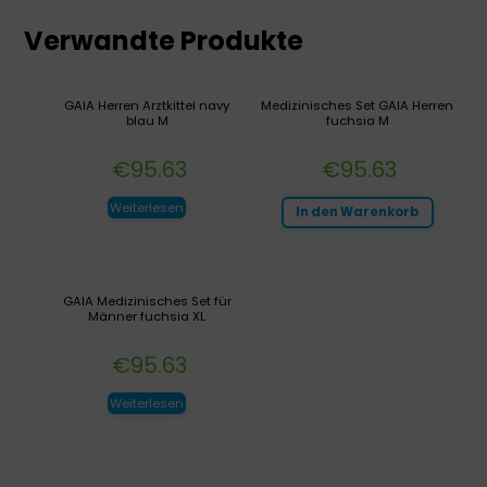
Verwandte Produkte
GAIA Herren Arztkittel navy
Medizinisches Set GAIA Herren
blau M
fuchsia M
€
95.63
€
95.63
Weiterlesen
In den Warenkorb
GAIA Medizinisches Set für
Männer fuchsia XL
€
95.63
Weiterlesen