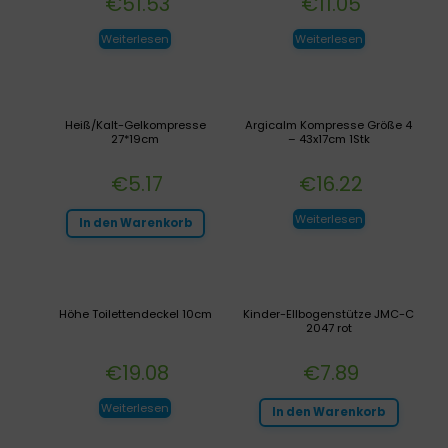
€
51.53
€
11.05
Weiterlesen
Weiterlesen
Heiß/Kalt-Gelkompresse
Argicalm Kompresse Größe 4
27*19cm
– 43x17cm 1Stk
€
5.17
€
16.22
Weiterlesen
In den Warenkorb
Höhe Toilettendeckel 10cm
Kinder-Ellbogenstütze JMC-C
2047 rot
€
19.08
€
7.89
Weiterlesen
In den Warenkorb