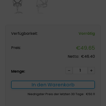
Verfügbarkeit:
Vorrätig
€
49.65
Preis:
Netto:
€
46.40
Nasenmaske
Menge:
für
CPAP
In den Warenkorb
L
ohne
Niedrigster Preis der letzten 30 Tage:
€
50.11
Frontalstütze
-