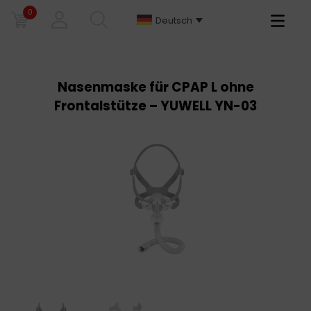
0
Primary
Deutsch
Menu
Nasenmaske für CPAP L ohne
Frontalstütze – YUWELL YN-03