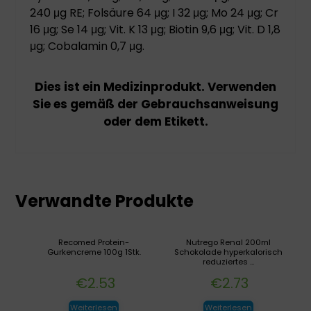
240 μg RE; Folsäure 64 μg; I 32 μg; Mo 24 μg; Cr
16 μg; Se 14 μg; Vit. K 13 μg; Biotin 9,6 μg; Vit. D 1,8
μg; Cobalamin 0,7 μg.
Dies ist ein Medizinprodukt. Verwenden
Sie es gemäß der Gebrauchsanweisung
oder dem Etikett.
Verwandte Produkte
Recomed Protein-
Nutrego Renal 200ml
Gurkencreme 100g 1Stk.
Schokolade hyperkalorisch
reduziertes ...
€
2.53
€
2.73
Weiterlesen
Weiterlesen