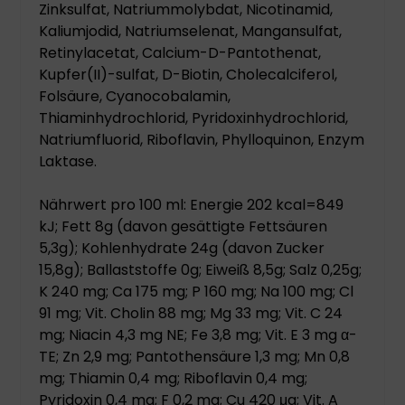
Zinksulfat, Natriummolybdat, Nicotinamid,
Kaliumjodid, Natriumselenat, Mangansulfat,
Retinylacetat, Calcium-D-Pantothenat,
Kupfer(II)-sulfat, D-Biotin, Cholecalciferol,
Folsäure, Cyanocobalamin,
Thiaminhydrochlorid, Pyridoxinhydrochlorid,
Natriumfluorid, Riboflavin, Phylloquinon, Enzym
Laktase.
Nährwert pro 100 ml: Energie 202 kcal=849
kJ; Fett 8g (davon gesättigte Fettsäuren
5,3g); Kohlenhydrate 24g (davon Zucker
15,8g); Ballaststoffe 0g; Eiweiß 8,5g; Salz 0,25g;
K 240 mg; Ca 175 mg; P 160 mg; Na 100 mg; Cl
91 mg; Vit. Cholin 88 mg; Mg 33 mg; Vit. C 24
mg; Niacin 4,3 mg NE; Fe 3,8 mg; Vit. E 3 mg α-
TE; Zn 2,9 mg; Pantothensäure 1,3 mg; Mn 0,8
mg; Thiamin 0,4 mg; Riboflavin 0,4 mg;
Pyridoxin 0,4 mg; F 0,2 mg; Cu 420 μg; Vit. A