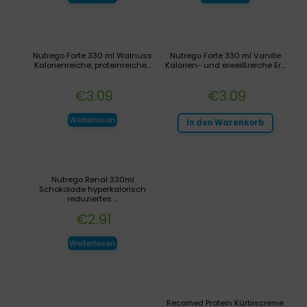
Nutrego Forte 330 ml Walnuss
Nutrego Forte 330 ml Vanille
Kalorienreiche, proteinreiche...
Kalorien- und eiweißreiche Er...
€
3.09
€
3.09
Weiterlesen
In den Warenkorb
Nutrego Renal 330ml
Schokolade hyperkalorisch
reduziertes ...
€
2.91
Weiterlesen
Recomed Protein Kürbiscreme