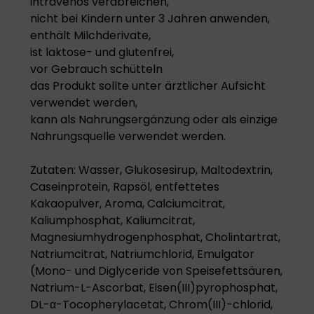
intravenös verabreichen,
nicht bei Kindern unter 3 Jahren anwenden,
enthält Milchderivate,
ist laktose- und glutenfrei,
vor Gebrauch schütteln
das Produkt sollte unter ärztlicher Aufsicht
verwendet werden,
kann als Nahrungsergänzung oder als einzige
Nahrungsquelle verwendet werden.
Zutaten: Wasser, Glukosesirup, Maltodextrin,
Caseinprotein, Rapsöl, entfettetes
Kakaopulver, Aroma, Calciumcitrat,
Kaliumphosphat, Kaliumcitrat,
Magnesiumhydrogenphosphat, Cholintartrat,
Natriumcitrat, Natriumchlorid, Emulgator
(Mono- und Diglyceride von Speisefettsäuren,
Natrium-L-Ascorbat, Eisen(III)pyrophosphat,
DL-α-Tocopherylacetat, Chrom(III)-chlorid,