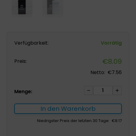
Verfügbarkeit:
Vorrätig
€
8.09
Preis:
Netto:
€
7.56
SOMA
Menge:
Nadeln
mit
In den Warenkorb
Führung
0,30
Niedrigster Preis der letzten 30 Tage:
€
8.17
*40mm
100St.