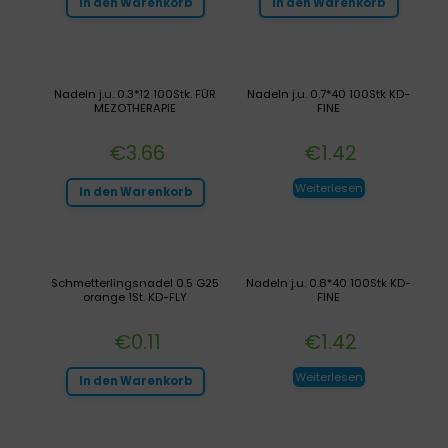
In den Warenkorb
In den Warenkorb
Nadeln j.u. 0.3*12 100Stk. FÜR
Nadeln j.u. 0.7*40 100Stk KD-
MEZOTHERAPIE
FINE
€
3.66
€
1.42
Weiterlesen
In den Warenkorb
Schmetterlingsnadel 0.5 G25
Nadeln j.u. 0.8*40 100Stk KD-
orange 1St. KD-FLY
FINE
€
0.11
€
1.42
Weiterlesen
In den Warenkorb