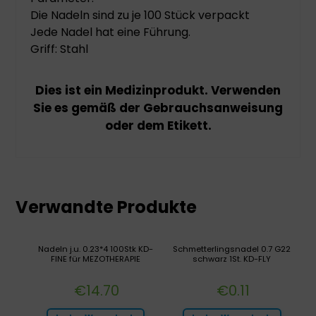
Die Nadeln sind zu je 100 Stück verpackt
Jede Nadel hat eine Führung.
Griff: Stahl
Dies ist ein Medizinprodukt. Verwenden
Sie es gemäß der Gebrauchsanweisung
oder dem Etikett.
Verwandte Produkte
Nadeln j.u. 0.23*4 100Stk KD-
Schmetterlingsnadel 0.7 G22
FINE für MEZOTHERAPIE
schwarz 1St. KD-FLY
€
14.70
€
0.11