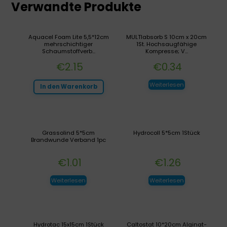
Verwandte Produkte
Aquacel Foam Lite 5,5*12cm
MULTIabsorb S 10cm x 20cm
mehrschichtiger
1St. Hochsaugfähige
Schaumstoffverb...
Kompresse; V...
€
2.15
€
0.34
Weiterlesen
In den Warenkorb
Grassolind 5*5cm
Hydrocoll 5*5cm 1Stück
Brandwunde Verband 1pc
€
1.01
€
1.26
Weiterlesen
Weiterlesen
Hydrotac 15x15cm 1Stück
Caltostat 10*20cm Alginat-