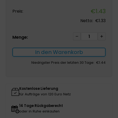
€
1.43
Preis:
Netto:
€
1.33
UrgoClean
Menge:
Pad
6x6
In den Warenkorb
cm
1Stück
Niedrigster Preis der letzten 30 Tage:
€
1.44
Menge
Kostenlose Lieferung
für Aufträge von 120 Euro Netz
14 Tage Rückgaberecht
oder in Ruhe einkaufen