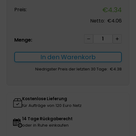
€
4.34
Preis:
Netto:
€
4.06
Zetuvit
Menge:
Plus
10*20cm
In den Warenkorb
1Stück
Menge
Niedrigster Preis der letzten 30 Tage:
€
4.38
Kostenlose Lieferung
für Aufträge von 120 Euro Netz
14 Tage Rückgaberecht
oder in Ruhe einkaufen