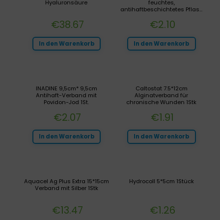
Hyaluronsäure
feuchtes,
antihaftbeschichtetes Pflas...
€
38.67
€
2.10
In den Warenkorb
In den Warenkorb
INADINE 9,5cm* 9,5cm
Caltostat 7.5*12cm
Antihaft-Verband mit
Alginatverband für
Povidon-Jod 1St.
chronische Wunden 1Stk
€
2.07
€
1.91
In den Warenkorb
In den Warenkorb
Aquacel Ag Plus Extra 15*15cm
Hydrocoll 5*5cm 1Stück
Verband mit Silber 1Stk
€
13.47
€
1.26