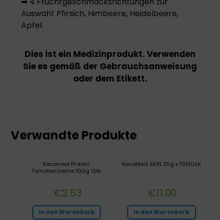
➡ 4 Fruchtgeschmacksrichtungen zur
Auswahl: Pfirsich, Himbeere, Heidelbeere,
Apfel.
Dies ist ein Medizinprodukt. Verwenden
Sie es gemäß der Gebrauchsanweisung
oder dem Etikett.
Verwandte Produkte
Recomed Protein
RecoMed SKIN 25g x 10Stück
Tomatencreme 100g 1Stk
€
2.53
€
11.00
In den Warenkorb
In den Warenkorb