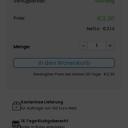
Verfügbarkeit:
Vorrätig
€
3.36
Preis:
Netto:
€
3.14
Nutrego
Menge:
Fruty
Plus
In den Warenkorb
175
ml
Niedrigster Preis der letzten 30 Tage:
€
3.30
Jabkowe
Nahrungsergänzu
Menge
Kostenlose Lieferung
für Aufträge von 120 Euro Netz
14 Tage Rückgaberecht
oder in Ruhe einkaufen