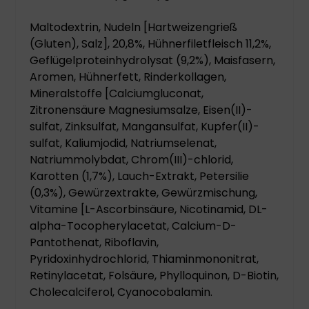
Maltodextrin, Nudeln [Hartweizengrieß
(Gluten), Salz], 20,8%, Hühnerfiletfleisch 11,2%,
Geflügelproteinhydrolysat (9,2%), Maisfasern,
Aromen, Hühnerfett, Rinderkollagen,
Mineralstoffe [Calciumgluconat,
Zitronensäure Magnesiumsalze, Eisen(II)-
sulfat, Zinksulfat, Mangansulfat, Kupfer(II)-
sulfat, Kaliumjodid, Natriumselenat,
Natriummolybdat, Chrom(III)-chlorid,
Karotten (1,7%), Lauch-Extrakt, Petersilie
(0,3%), Gewürzextrakte, Gewürzmischung,
Vitamine [L-Ascorbinsäure, Nicotinamid, DL-
alpha-Tocopherylacetat, Calcium-D-
Pantothenat, Riboflavin,
Pyridoxinhydrochlorid, Thiaminmononitrat,
Retinylacetat, Folsäure, Phylloquinon, D-Biotin,
Cholecalciferol, Cyanocobalamin.