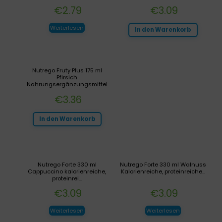
€
2.79
€
3.09
Weiterlesen
In den Warenkorb
Nutrego Fruty Plus 175 ml
Pfirsich
Nahrungsergänzungsmittel
€
3.36
In den Warenkorb
Nutrego Forte 330 ml
Nutrego Forte 330 ml Walnuss
Cappuccino kalorienreiche,
Kalorienreiche, proteinreiche...
proteinrei...
€
3.09
€
3.09
Weiterlesen
Weiterlesen