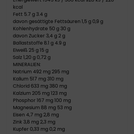
kcal
Fett 5.7 g 3.4 g
davon gesättigte Fettsäuren 1,5 g 0,9 g
Kohlenhydrate 50 g 30 g
davon Zucker 3,4 g 2 g
Ballaststoffe 8.1 g 4.9 g
Eiweiß 25 g 15 g
Salz 1,20 g 0,72 g
MINERALIEN:
Natrium 492 mg 295 mg
Kalium 517 mg 310 mg
Chlorid 633 mg 380 mg
Kalzium 205 mg 123 mg
Phosphor 167 mg 100 mg
Magnesium 88 mg 53 mg
Eisen 4,7 mg 2,8 mg
Zink 3,8 mg 2,3 mg
Kupfer 0,33 mg 0,2 mg